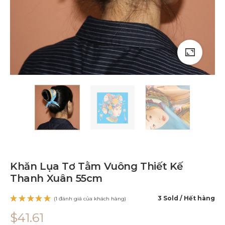
Khăn Lụa Tơ Tằm Vuông Thiết Kế
Thanh Xuân 55cm
3 Sold
Hết hàng
(
1
đánh giá của khách hàng)
5.00
trên
$
41.61
5 dựa
trên
1