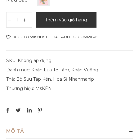
Thêm vào giỏ hàng
ADD TO WISHLIST
ADD TO COMPARE
SKU:
Không áp dụng
Danh mục:
Khăn Lụa Tơ Tằm
,
Khăn Vuông
Thẻ:
Bộ Sưu Tập Kén
,
Họa Sĩ Nhanmanip
Thương hiệu:
MsKÉN
MÔ TẢ