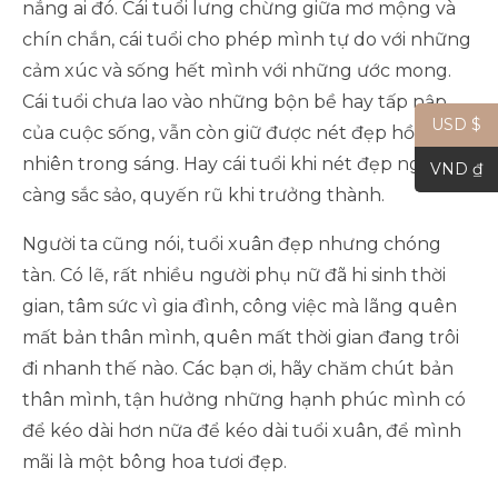
nắng ai đó. Cái tuổi lưng chừng giữa mơ mộng và
chín chắn, cái tuổi cho phép mình tự do với những
cảm xúc và sống hết mình với những ước mong.
Cái tuổi chưa lao vào những bộn bề hay tấp nập
USD $
của cuộc sống, vẫn còn giữ được nét đẹp hồn
nhiên trong sáng. Hay cái tuổi khi nét đẹp ngày
VND ₫
càng sắc sảo, quyến rũ khi trưởng thành.
Người ta cũng nói, tuổi xuân đẹp nhưng chóng
tàn. Có lẽ, rất nhiều người phụ nữ đã hi sinh thời
gian, tâm sức vì gia đình, công việc mà lãng quên
mất bản thân mình, quên mất thời gian đang trôi
đi nhanh thế nào. Các bạn ơi, hãy chăm chút bản
thân mình, tận hưởng những hạnh phúc mình có
để kéo dài hơn nữa để kéo dài tuổi xuân, để mình
mãi là một bông hoa tươi đẹp.