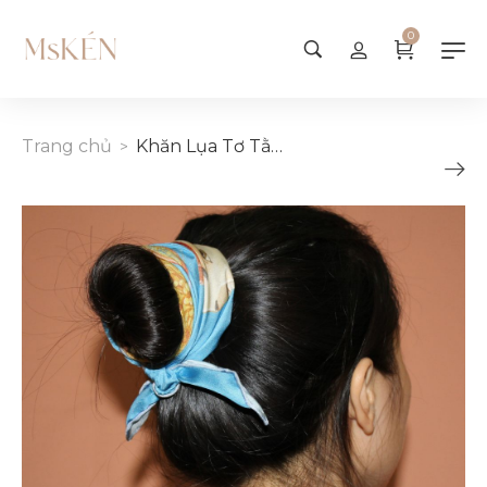
0
Trang chủ
Khăn Lụa Tơ Tằm Vuông Thiết Kế Thanh Xuân 55cm
>