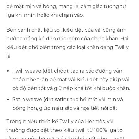
bề mặt mịn và bóng, mang lại cảm giác tương tự
lụa khi nhìn hoặc khi chạm vào.
Bên cạnh chất liệu sợi, kiểu dệt của vải cũng ảnh
hưởng đáng kể đến đặc điểm của chiếc khăn. Hai
kiểu dệt phổ biến trong các loại khăn dạng Twilly
là:
Twill weave (dệt chéo): tạo ra các đường vân
chéo nhẹ trên bề mặt vải. Kiểu dệt này giúp vải
có độ bền tốt và giữ nếp khá tốt khi buộc khăn.
Satin weave (dệt satin): tạo bề mặt vải mịn và
bóng hơn, giúp màu sắc và họa tiết nổi bật.
Trong nhiều thiết kế Twilly của Hermès, vải
thường được dệt theo kiểu twill từ 100% lụa tơ
tằm, tạo nên bề mặt có vân chéo rất nhẹ — một