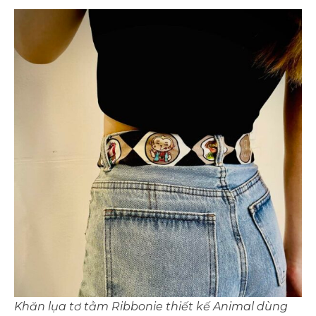
Khăn lụa tơ tằm Ribbonie thiết kế Animal dùng