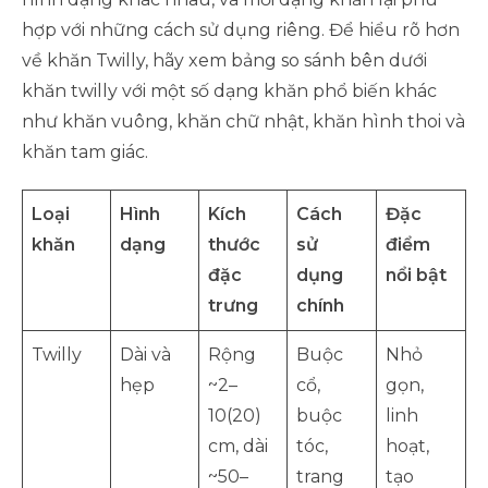
hợp với những cách sử dụng riêng. Để hiểu rõ hơn
về khăn Twilly, hãy xem bảng so sánh bên dưới
khăn twilly với một số dạng khăn phổ biến khác
như khăn vuông, khăn chữ nhật, khăn hình thoi và
khăn tam giác.
Loại
Hình
Kích
Cách
Đặc
khăn
dạng
thước
sử
điểm
đặc
dụng
nổi bật
trưng
chính
Twilly
Dài và
Rộng
Buộc
Nhỏ
hẹp
~2–
cổ,
gọn,
10(20)
buộc
linh
cm, dài
tóc,
hoạt,
~50–
trang
tạo