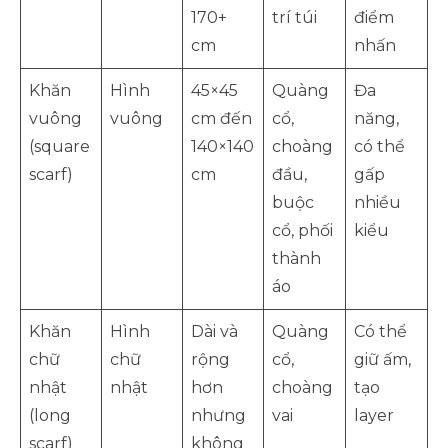
170+
trí túi
điểm
cm
nhấn
Khăn
Hình
45×45
Quàng
Đa
vuông
vuông
cm đến
cổ,
năng,
(square
140×140
choàng
có thể
scarf)
cm
đầu,
gấp
buộc
nhiều
cổ, phối
kiểu
thành
áo
Khăn
Hình
Dài và
Quàng
Có thể
chữ
chữ
rộng
cổ,
giữ ấm,
nhật
nhật
hơn
choàng
tạo
(long
nhưng
vai
layer
scarf)
không