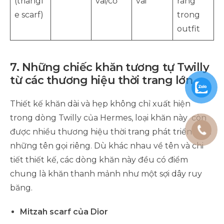
(triangl
vai/cổ
vai
ràng
e scarf)
trong
outfit
7. Những chiếc khăn tương tự Twilly
từ các thương hiệu thời trang lớn
Thiết kế khăn dài và hẹp không chỉ xuất hiện
trong dòng Twilly của Hermes, loại khăn này còn
được nhiều thương hiệu thời trang phát triển dưới
những tên gọi riêng. Dù khác nhau về tên và chi
tiết thiết kế, các dòng khăn này đều có điểm
chung là khăn thanh mảnh như một sợi dây ruy
băng.
Mitzah scarf của Dior