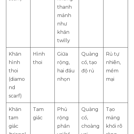
thanh
mảnh
như
khăn
twilly
Khăn
Hình
Giữa
Quàng
Rủ tự
hình
thoi
rộng,
cổ, tạo
nhiên,
thoi
hai đầu
độ rủ
mềm
(diamo
nhọn
mại
nd
scarf)
Khăn
Tam
Phủ
Quàng
Tạo
tam
giác
rộng
cổ,
mảng
giác
phần
choàng
khối rõ