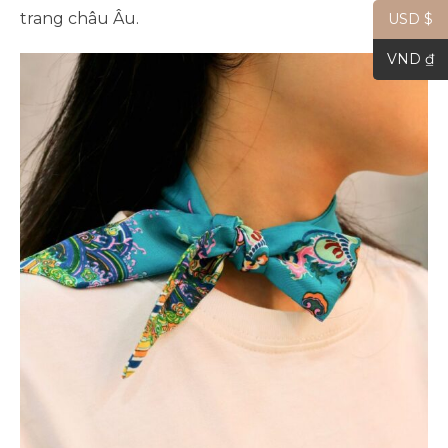
trang châu Âu.
USD $
VND ₫