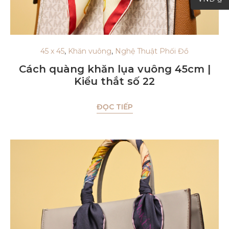
45 x 45
,
Khăn vuông
,
Nghệ Thuật Phối Đồ
Cách quàng khăn lụa vuông 45cm |
Kiểu thắt số 22
ĐỌC TIẾP