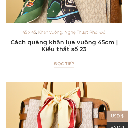
45 x 45
,
Khăn vuông
,
Nghệ Thuật Phối Đồ
Cách quàng khăn lụa vuông 45cm |
Kiểu thắt số 23
ĐỌC TIẾP
USD $
VND ₫