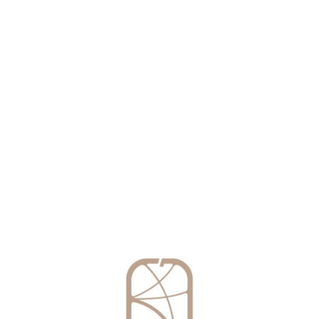
Công Dụng Của Kén Tằm Cho Da Và 
Kén tằm là lớp vỏ bọc bên ngoài của con tằm khi nó nhả t
Đọc thêm